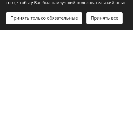
того, чтобы у Вас был наилучший пользовательский опыт.
Принять только обязательные
Принять все
Начать
Создайте свой сайт бесплатно!
Сергей
Наталь
Петр
Мария
Кузнец
я
Иванов
Михай
ов
Лебеде
лова
Тимэам
ва
тинкидю
Тимэам
Тимэам
нт вяш
тинкидю
тинкидю
Тимэам
нт вяш
нт вяш
тинкидю
нт вяш
Приведем ваш